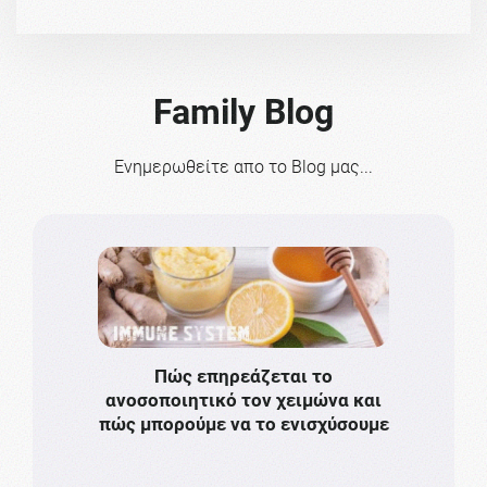
Family Blog
Ενημερωθείτε απο το Blog μας...
Πώς επηρεάζεται το
Το πιο
ανοσοποιητικό τον χειμώνα και
πρωτό
πώς μπορούμε να το ενισχύσουμε
ν