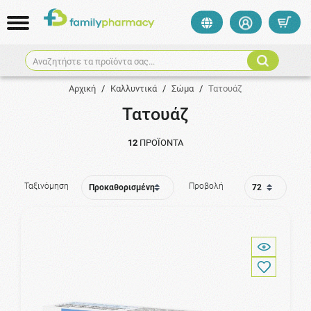
Αναζητήστε τα προϊόντα σας...
Αρχική
/
Καλλυντικά
/
Σώμα
/
Τατουάζ
Τατουάζ
12
ΠΡΟΪΌΝΤΑ
Ταξινόμηση
Προβολή