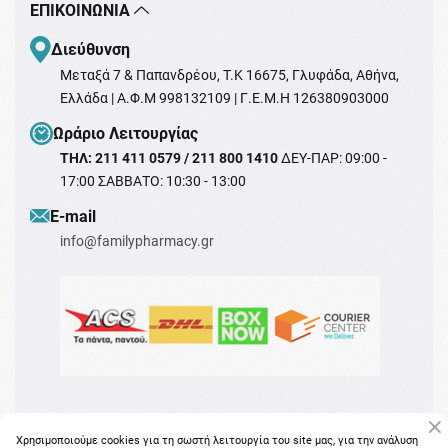
ΕΠΙΚΟΙΝΩΝΊΑ
Διεύθυνση
Μεταξά 7 & Παπανδρέου, T.K 16675, Γλυφάδα, Αθήνα,
Ελλάδα | Α.Φ.Μ 998132109 | Γ.Ε.Μ.Η 126380903000
Ωράριο Λειτουργίας
ΤΗΛ: 211 411 0579 / 211 800 1410
ΔΕΥ-ΠΑΡ: 09:00 -
17:00 ΣΑΒΒΑΤΟ: 10:30 - 13:00
Ε-mail
info@familypharmacy.gr
Χρησιμοποιούμε cookies για τη σωστή λειτουργία του site μας, για την ανάλυση