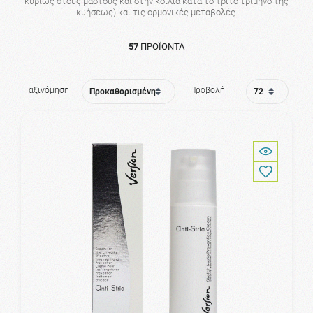
κυρίως στους μαστούς και στην κοιλιά κατά το τρίτο τρίμηνο της
κυήσεως) και τις ορμονικές μεταβολές.
57
ΠΡΟΪΌΝΤΑ
Ταξινόμηση
Προβολή