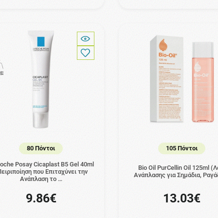
80 Πόντοι
105 Πόντοι
oche Posay Cicaplast B5 Gel 40ml
Bio Oil PurCellin Oil 125ml (Λ
Πειριποίηση που Επιταχύνει την
Ανάπλασης για Σημάδια, Ραγά
Ανάπλαση το …
9.86€
13.03€