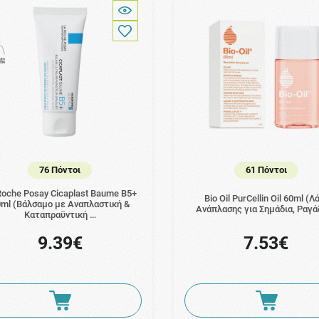
76 Πόντοι
61 Πόντοι
Roche Posay Cicaplast Baume B5+
Bio Oil PurCellin Oil 60ml (Λ
ml (Βάλσαμο με Αναπλαστική &
Ανάπλασης για Σημάδια, Ραγά
Καταπραϋντική …
9.39€
7.53€