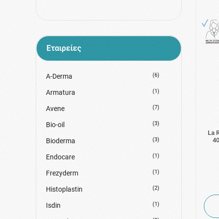
Πρώτες Ρυτίδες
Σύσφιξη
Τονωτική Λοσιόν
Εταιρείες
Φρυδια / Βλεφαριδες
Χείλη
(6)
A-Derma
(1)
Armatura
(7)
Avene
(3)
Bio-oil
La 
40
(3)
Bioderma
(1)
Endocare
(1)
Frezyderm
(2)
Histoplastin
(1)
Isdin