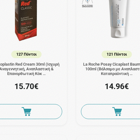
127 Πόντοι
121 Πόντοι
toplastin Red Cream 30ml (Ισχυρή
La Roche Posay Cicaplast Bau
Αναγεννητική, Αναπλαστική &
100ml (Βάλσαμο με Αναπλαστ
Επανορθωτική Κόκ …
Καταπραϋντική …
15.70€
14.96€