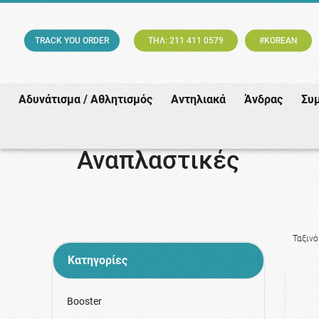
TRACK YOU ORDER
ΤΗΛ: 211 411 0579
#KOREAN
Αδυνάτισμα / Αθλητισμός
Αντηλιακά
Άνδρας
Συ
Αναπλαστικές
Ταξιν
Κατηγορίες
Booster