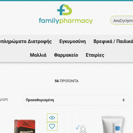
Αναζητήστε
μπληρώματα Διατροφής
Εγκυμοσύνη
Βρεφικά / Παιδικ
Αρχική
/
Καλλυντικά
/
Πρόσωπο
/
Αναπλαστικές
Μαλλιά
Φαρμακείο
Εταιρίες
56
ΠΡΟΪΌΝΤΑ
όμηση