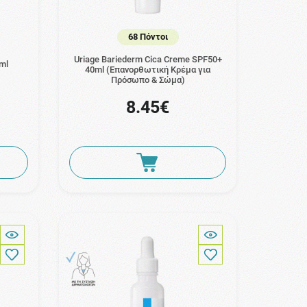
68 Πόντοι
Uriage Bariederm Cica Creme SPF50+
ml
40ml (Επανορθωτική Κρέμα για
Πρόσωπο & Σώμα)
8.45€