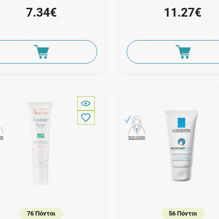
7.34€
11.27€
76 Πόντοι
56 Πόντοι