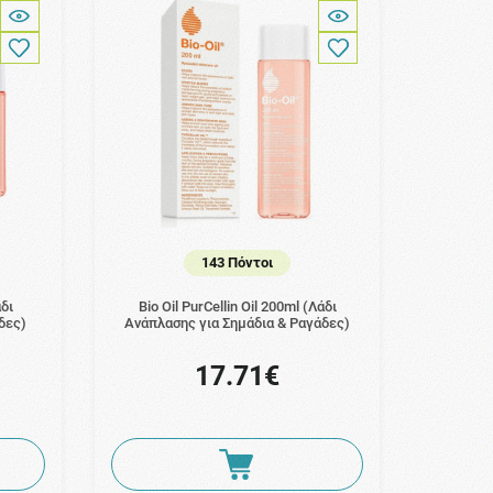
143 Πόντοι
άδι
Bio Oil PurCellin Oil 200ml (Λάδι
δες)
Ανάπλασης για Σημάδια & Ραγάδες)
17.71€