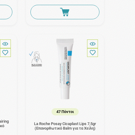
47 Πόντοι
iring
La Roche Posay Cicaplast Lips 7,5gr
ικό
(Επανορθωτικό Balm για τα Χείλη)