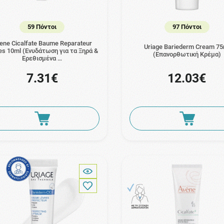
59 Πόντοι
97 Πόντοι
ene Cicalfate Baume Reparateur
Uriage Bariederm Cream 75
es 10ml (Ενυδάτωση για τα Ξηρά &
(Επανορθωτική Κρέμα)
Ερεθισμένα …
7.31€
12.03€