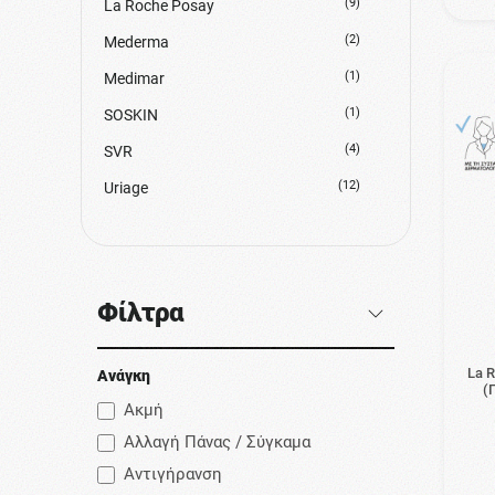
(9)
La Roche Posay
(2)
Mederma
(1)
Medimar
(1)
SOSKIN
(4)
SVR
(12)
Uriage
(1)
Vencil
(1)
Version
Φίλτρα
La R
Ανάγκη
(
Ακμή
Αλλαγή Πάνας / Σύγκαμα
Αντιγήρανση