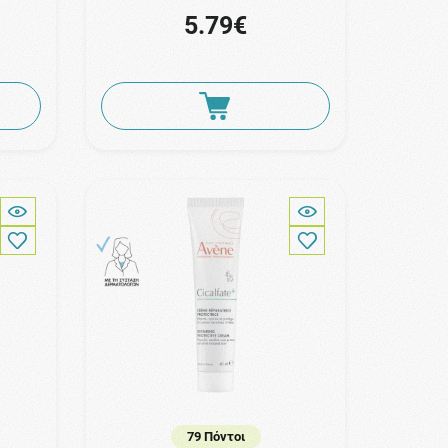
5.79€
79 Πόντοι