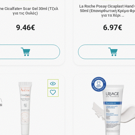
La Roche Posay Cicaplast Hand
e Cicalfate+ Scar Gel 30ml (Τζελ
50ml (Επανορθωτική Κρέμα Φ
για τις Ουλές)
για τα Χέρι …
9.46€
6.97€