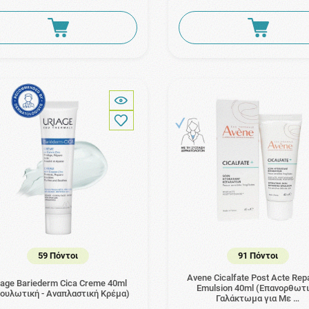
59 Πόντοι
91 Πόντοι
Avene Cicalfate Post Acte Repa
iage Bariederm Cica Creme 40ml
Emulsion 40ml (Επανορθωτ
ουλωτική - Αναπλαστική Κρέμα)
Γαλάκτωμα για Με …