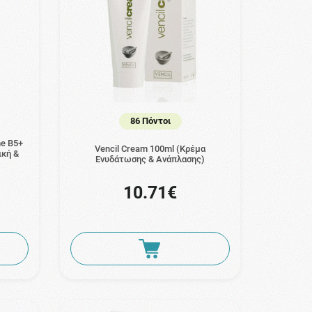
86 Πόντοι
me B5+
Vencil Cream 100ml (Κρέμα
ική &
Ενυδάτωσης & Ανάπλασης)
10.71€