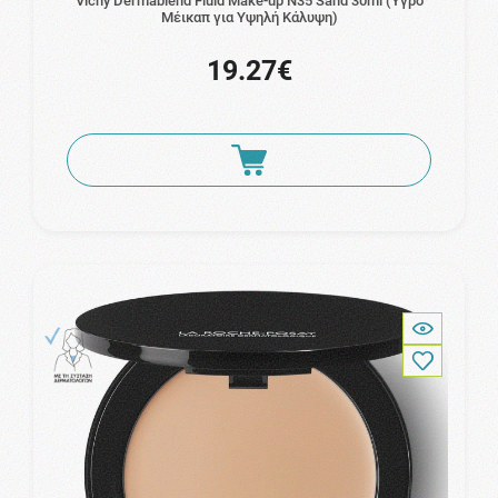
Vichy Dermablend Fluid Make-up N35 Sand 30ml (Υγρό
Μέικαπ για Yψηλή Kάλυψη)
19.27€