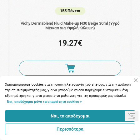
155 Πόντοι
Vichy Dermablend Fluid Make-up N30 Beige 30ml (Υγρό
Μέικαπ για Yψηλή Kάλυψη)
19.27€
Χρησιμοποιούμε cookies για τη σωστή λειτουργία του site μας, για την ανάλυση
της επισκεψιμότητάς μας, για να μπορούμε να σου παρέχουμε εξατομικευμένη
εξυπηρέτηση και για να μπορείς να μαθαίνεις για τις προσφορές μας εύκολα!
Ναι, αποδέχομαι μόνο τα απαραίτητα cookies >
Ναι, τα αποδέχομαι
Περισσότερα