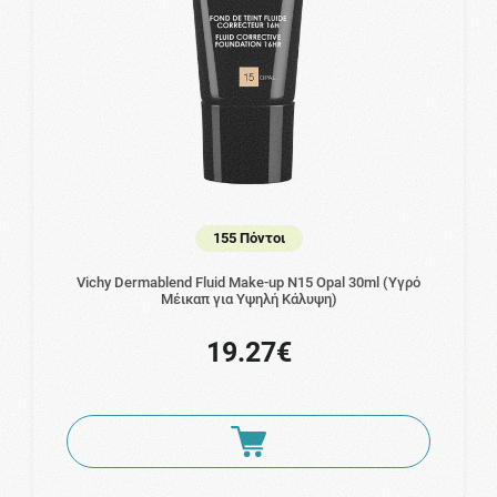
155 Πόντοι
Vichy Dermablend Fluid Make-up N15 Opal 30ml (Υγρό
Μέικαπ για Yψηλή Kάλυψη)
19.27€