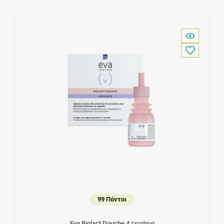
99 Πόντοι
Eva Biolact Douche 4 τεμάχια