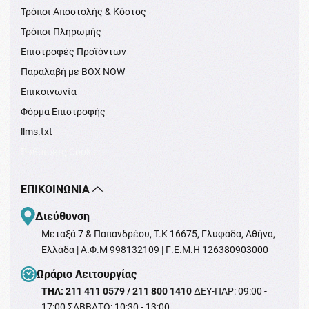
Τρόποι Αποστολής & Κόστος
Τρόποι Πληρωμής
Επιστροφές Προϊόντων
Παραλαβή με BOX NOW
Επικοινωνία
Φόρμα Επιστροφής
llms.txt
Ρυθμίσεις Cookie
ΕΠΙΚΟΙΝΩΝΊΑ
Διεύθυνση
Μεταξά 7 & Παπανδρέου, T.K 16675, Γλυφάδα, Αθήνα,
Ελλάδα | Α.Φ.Μ 998132109 | Γ.Ε.Μ.Η 126380903000
Ωράριο Λειτουργίας
ΤΗΛ: 211 411 0579 / 211 800 1410
ΔΕΥ-ΠΑΡ: 09:00 -
17:00 ΣΑΒΒΑΤΟ: 10:30 - 13:00