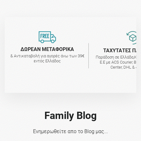
ΔΩΡΕΑΝ ΜΕΤΑΦΟΡΙΚΑ
ΤΑΧΥΤΑΤΕΣ ΠΑ
& Αντικαταβολή για αγορές άνω των 39€
Παράδοση σε Ελλάδα,Κύ
εντός Ελλάδος
Ε.Ε με ACS Courier, BO
Center, DHL & 4A
Family Blog
Ενημερωθείτε απο το Blog μας...