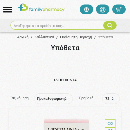
Αναζητήστε τα προϊόντα σας...
Αρχική
/
Καλλυντικά
/
Ευαίσθητη Περιοχή
/
Υπόθετα
Υπόθετα
15
ΠΡΟΪΌΝΤΑ
Ταξινόμηση
Προβολή