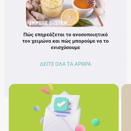
Πώς επηρεάζεται το ανοσοποιητικό
Το 
τον χειμώνα και πώς μπορούμε να το
πρω
ενισχύσουμε
ΔΕΙΤΕ ΟΛΑ ΤΑ ΑΡΘΡΑ