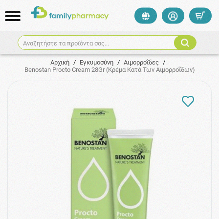
Αναζητήστε τα προϊόντα σας...
Αρχική
/
Εγκυμοσύνη
/
Αιμορροΐδες
/
Benostan Procto Cream 28Gr (Κρέμα Κατά Των Αιμορροΐδων)