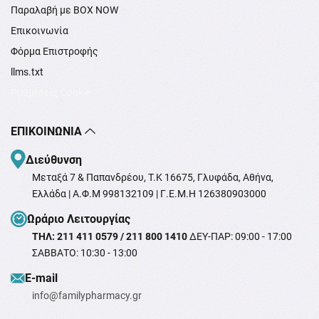
Παραλαβή με BOX NOW
Επικοινωνία
Φόρμα Επιστροφής
llms.txt
Ρυθμίσεις Cookie
ΕΠΙΚΟΙΝΩΝΊΑ
Διεύθυνση
Μεταξά 7 & Παπανδρέου, T.K 16675, Γλυφάδα, Αθήνα,
Ελλάδα | Α.Φ.Μ 998132109 | Γ.Ε.Μ.Η 126380903000
Ωράριο Λειτουργίας
ΤΗΛ: 211 411 0579 / 211 800 1410
ΔΕΥ-ΠΑΡ: 09:00 - 17:00
ΣΑΒΒΑΤΟ: 10:30 - 13:00
Ε-mail
info@familypharmacy.gr