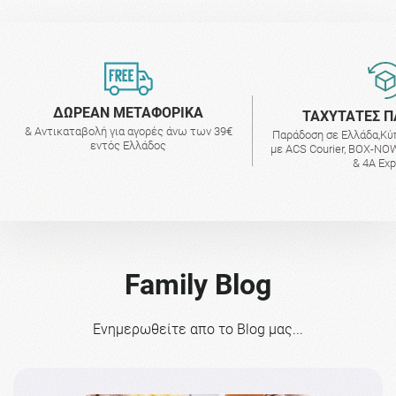
ΔΩΡΕΑΝ ΜΕΤΑΦΟΡΙΚΑ
ΤΑΧΥΤΑΤΕΣ Π
& Αντικαταβολή για αγορές άνω των 39€
Παράδοση σε Ελλάδα,Κύ
εντός Ελλάδος
με ACS Courier, BOX-NOW
& 4A Ex
Family Blog
Ενημερωθείτε απο το Blog μας...