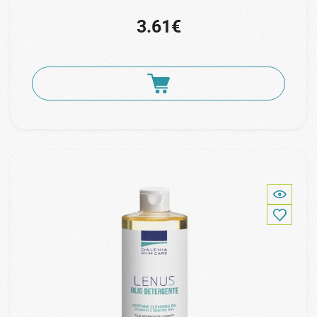
3.61€