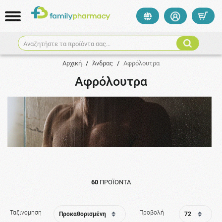
Αναζητήστε τα προϊόντα σας...
Αρχική
/
Άνδρας
/
Αφρόλουτρα
Αφρόλουτρα
60
ΠΡΟΪΌΝΤΑ
Ταξινόμηση
Προβολή