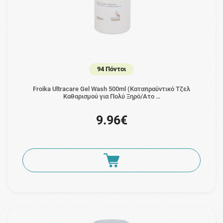
94 Πόντοι
Froika Ultracare Gel Wash 500ml (Καταπραϋντικό Τζελ
Καθαρισμού για Πολύ Ξηρό/Ατο …
9.96€