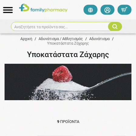
Αναζητήστε τα προϊόντα σας...
Αρχική
/
Αδυνάτισμα / Αθλητισμός
/
Αδυνάτισμα
/
Υποκατάστατα Ζάχαρης
Υποκατάστατα Ζάχαρης
9
ΠΡΟΪΌΝΤΑ