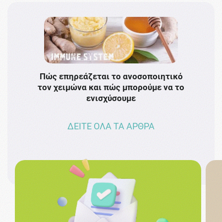
Πώς επηρεάζεται το ανοσοποιητικό
Το 
τον χειμώνα και πώς μπορούμε να το
πρω
ενισχύσουμε
ΔΕΙΤΕ ΟΛΑ ΤΑ ΑΡΘΡΑ