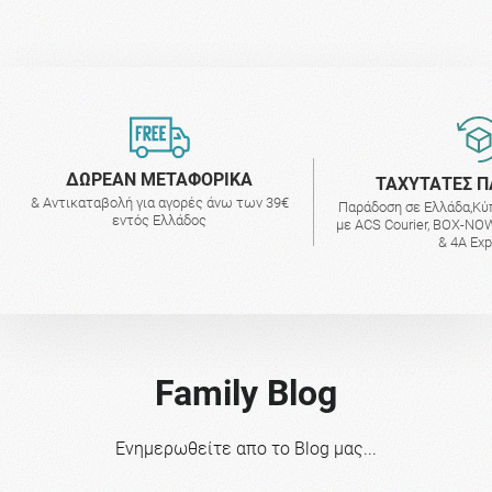
ΔΩΡΕΑΝ ΜΕΤΑΦΟΡΙΚΑ
ΤΑΧΥΤΑΤΕΣ Π
& Αντικαταβολή για αγορές άνω των 39€
Παράδοση σε Ελλάδα,Κύ
εντός Ελλάδος
με ACS Courier, BOX-NOW
& 4A Ex
Family Blog
Ενημερωθείτε απο το Blog μας...