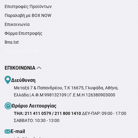
Επιστροφές Προϊόντων
Παραλαβή με BOX NOW
Επικοινωνία
Φόρμα Επιστροφής
llms.txt
Ρυθμίσεις Cookie
ΕΠΙΚΟΙΝΩΝΊΑ
Διεύθυνση
Μεταξά 7 & Παπανδρέου, T.K 16675, Γλυφάδα, Αθήνα,
Ελλάδα | Α.Φ.Μ 998132109 | Γ.Ε.Μ.Η 126380903000
Ωράριο Λειτουργίας
ΤΗΛ: 211 411 0579 / 211 800 1410
ΔΕΥ-ΠΑΡ: 09:00 - 17:00
ΣΑΒΒΑΤΟ: 10:30 - 13:00
Ε-mail